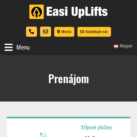
Miesta
Kontaktujte nás
Magyar
Menu
Prenájom
Stĺpové plošiny