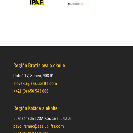
Región Bratislava a okolie
Poľná 17, Senec, 903 01
slovakia@easiuplifts.com
+421 (0) 650 543 666
Región Košice a okolie
Južná trieda 123A Košice 1, 040 01
pavol.ramac@easiuplifts.com