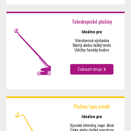
Teleskopické plošiny
Ideálne pre
Všeobecná výstavba
Šikmý alebo ťažký terén
Údržby fasády budov
Zobraziť stroje
Plošiny typu pavúk
Ideálne pre
Vysoké interiéry, napr. átriá
Úzke alebo ťažké priestory